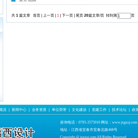
共
1
篇文章 首页 | 上一页 |
1
| 下一页 | 尾页
20
篇文章/页 转到第
页
概况
|
新闻中心
|
业务资质
|
单位荣誉
|
文化建设
|
党建工作
|
技术论坛
|
政
咨询电话：0795-3575910 网址：www.jxgxsj.com
地址：江西省宜春市宜春北路468号
Copyright @ jxgxsj.com All Rights Reserved.