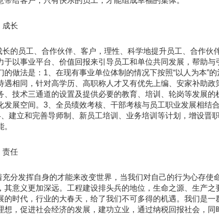
意带给客户，只有快乐的员工，才能组成幸福的集体。
、成长
成长的员工、合作伙伴、客户，理性、科学地提升员工、合作伙
力于以事业平台、价值回报来引导员工和单位共同发展，帮助与
们的做法是：
1
、在现有事业单位体制的情况下按照“以人为本”
待遇相同，针对高学历、高职称人才又有优先上编、安家补助政
务、技术三通道的设置及提供必要的教育、培训、轮岗等发展的
化发展空间。
3
、全员绩效考核、干部考核与员工职业发展相结
4
、建立和完善导师制、新员工培训、业务培训等计划，增设晋
能。
、责任
着充分发挥自身的才能来改变世界，当我们对自己的行为心存使
，其意义更加深远。工程建设排头兵的地位，生命之源、生产之
展的时代，行业的大春天，给了我们不可多得的机遇。我们是一
理想，促进社会经济的发展，建功立业，通过纳税回报社会，同