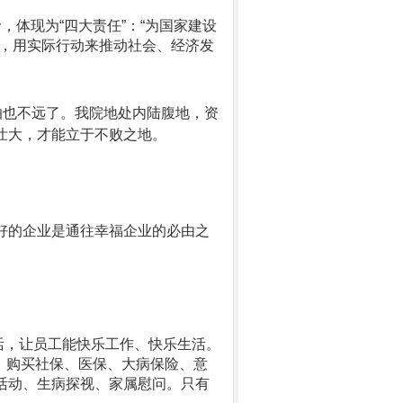
命，体现为
“
四大责任
”
：
“
为国家建设
，用实际行动来推动社会、经济发
怕也不远了。我院地处内陆腹地，资
壮大，才能立于不败之地。
好的企业是通往幸福企业的必由之
活，让员工能快乐工作、快乐生活。
，购买社保、医保、大病保险、意
活动、生病探视、家属慰问。只有