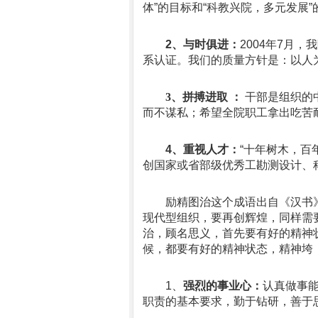
体”的目标和“科教兴院，多元发展
2、与时俱进：
2004年7月，
系认证。我们的质量方针是：以人
3
、拼搏进取 ：
干部是组织的
而不谋私；希望全院职工拿出吃苦
4
、重视人才：
“
十年树木，百
创国家或省部级优秀工勘测设计、
励精图治这个成语出自
《汉书
现代型组织，要再创辉煌，同样需
治，顾名思义，首先要有好的精神
候，都要有好的精神状态，精神垮
1、
强烈的事业心：
认真做事
职责的基本要求，勤于钻研，善于