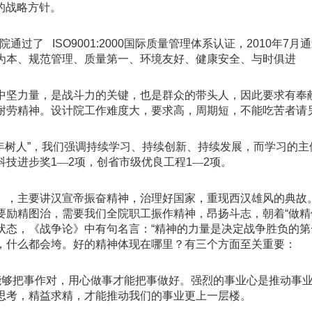
”的战略方针。
我院通过了 ISO9001:2000国际质量管理体系认证，2010年
为本、规范管理、质量第一、环境友好、健康安全、与时俱进
中坚力量，是战斗力的关键，也是群众的带头人，因此要求有奉
耐劳精神。设计院工作难度大，要求高，周期短，不能吃苦者请
年树人
”
，我们强调持续学习、持续创新、持续发展，而学习的主
科技进步奖
1
—
2
项，创省市级优良工程
1
—
2
项。
》，主要讲汉宣帝振奋精神，治理好国家，重现西汉雄风的典故
要励精图治，需要我们全院职工振作精神，昂扬斗志，朝着
“
做精
状态，《战争论》中有句名言：
“
精神的力量是决定战争胜负的第
，什么都会垮。好的精神体现在哪里？有三个方面至关重要：
能够把事作对，用心做事才能把事做好。强烈的事业心是推动事
思考，精益求精，才能推动我们的事业更上一层楼。